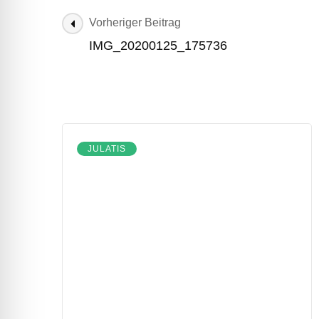
Beitragsnavigation
Vorheriger Beitrag
IMG_20200125_175736
JULATIS