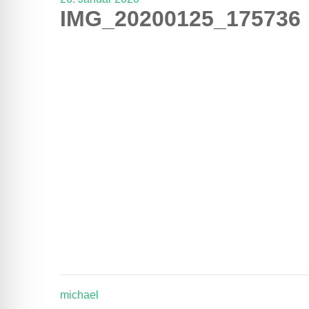
lssicheres Profil
IMG_20200125_175736
-freundlicher Modus
den-Modus
psie-sicherer Modus
michael