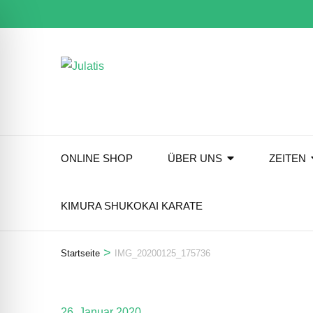
Zum
Inhalt
springen
(Eingabetaste
drücken)
ONLINE SHOP
ÜBER UNS
ZEITEN
KIMURA SHUKOKAI KARATE
>
Startseite
IMG_20200125_175736
ehinderten-Modus
26. Januar 2020