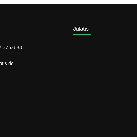
Julatis
72-3752683
atis.de