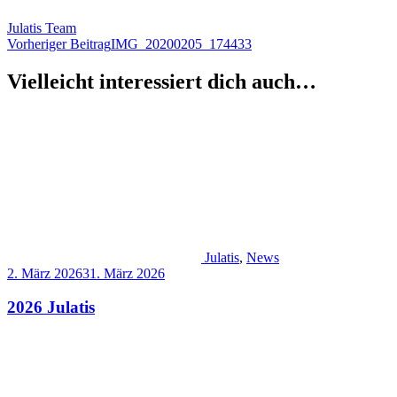
Julatis Team
Beitragsnavigation
Vorheriger Beitrag
IMG_20200205_174433
Vielleicht interessiert dich auch…
Julatis
,
News
2. März 2026
31. März 2026
2026 Julatis