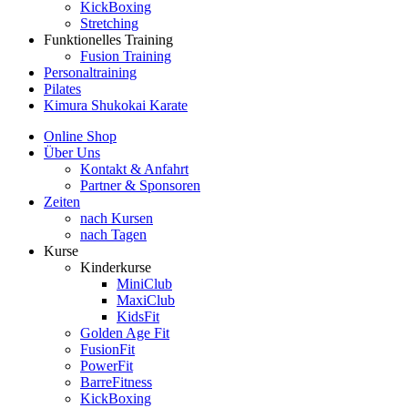
KickBoxing
Stretching
Funktionelles Training
Fusion Training
Personaltraining
Pilates
Kimura Shukokai Karate
Online Shop
Über Uns
Kontakt & Anfahrt
Partner & Sponsoren
Zeiten
nach Kursen
nach Tagen
Kurse
Kinderkurse
MiniClub
MaxiClub
KidsFit
Golden Age Fit
FusionFit
PowerFit
BarreFitness
KickBoxing