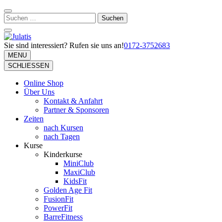
Zum
Inhalt
Suchen
springen
nach:
(Eingabetaste
drücken)
Sie sind interessiert? Rufen sie uns an!
0172-3752683
Julatis
Professionelles Training
MENU
SCHLIESSEN
Online Shop
Über Uns
Kontakt & Anfahrt
Partner & Sponsoren
Zeiten
nach Kursen
nach Tagen
Kurse
Kinderkurse
MiniClub
MaxiClub
KidsFit
Golden Age Fit
FusionFit
PowerFit
BarreFitness