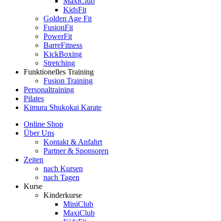
MaxiClub
KidsFit
Golden Age Fit
FusionFit
PowerFit
BarreFitness
KickBoxing
Stretching
Funktionelles Training
Fusion Training
Personaltraining
Pilates
Kimura Shukokai Karate
Online Shop
Über Uns
Kontakt & Anfahrt
Partner & Sponsoren
Zeiten
nach Kursen
nach Tagen
Kurse
Kinderkurse
MiniClub
MaxiClub