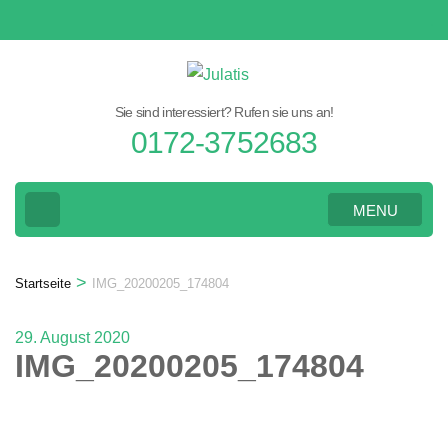
Zum
Inhalt
springen
(Eingabetaste
Sie sind interessiert? Rufen sie uns an!
drücken)
0172-3752683
MENU
>
Startseite
IMG_20200205_174804
29. August 2020
IMG_20200205_174804