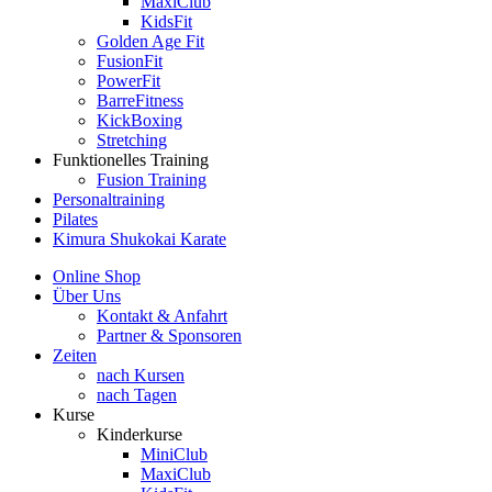
MaxiClub
KidsFit
Golden Age Fit
FusionFit
PowerFit
BarreFitness
KickBoxing
Stretching
Funktionelles Training
Fusion Training
Personaltraining
Pilates
Kimura Shukokai Karate
Online Shop
Über Uns
Kontakt & Anfahrt
Partner & Sponsoren
Zeiten
nach Kursen
nach Tagen
Kurse
Kinderkurse
MiniClub
MaxiClub