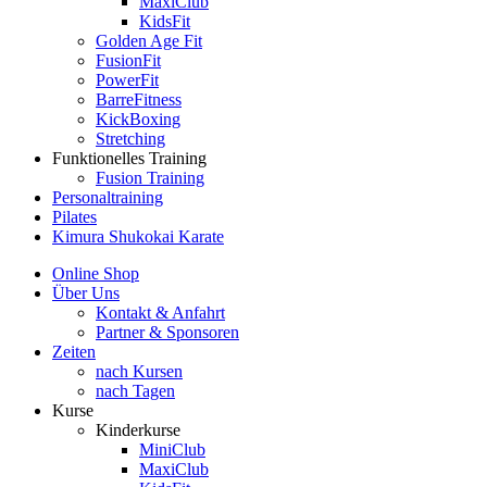
MaxiClub
KidsFit
Golden Age Fit
FusionFit
PowerFit
BarreFitness
KickBoxing
Stretching
Funktionelles Training
Fusion Training
Personaltraining
Pilates
Kimura Shukokai Karate
Online Shop
Über Uns
Kontakt & Anfahrt
Partner & Sponsoren
Zeiten
nach Kursen
nach Tagen
Kurse
Kinderkurse
MiniClub
MaxiClub