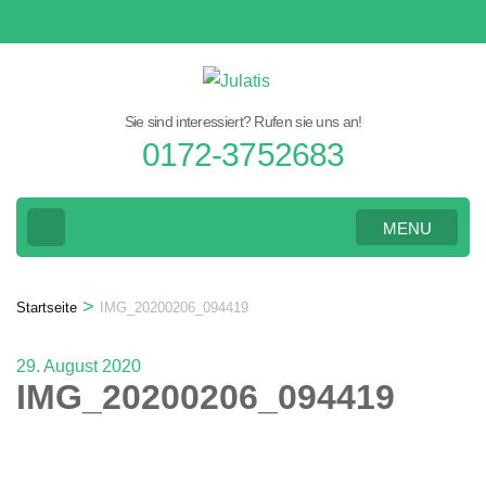
Zum
Inhalt
springen
(Eingabetaste
Sie sind interessiert? Rufen sie uns an!
drücken)
0172-3752683
MENU
>
Startseite
IMG_20200206_094419
29. August 2020
IMG_20200206_094419