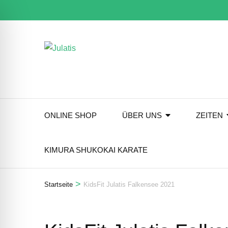
Zum
Inhalt
springen
(Eingabetaste
drücken)
ONLINE SHOP
ÜBER UNS
ZEITEN
KIMURA SHUKOKAI KARATE
>
Startseite
KidsFit Julatis Falkensee 2021
ehinderten-Modus