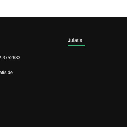
Julatis
72-3752683
atis.de