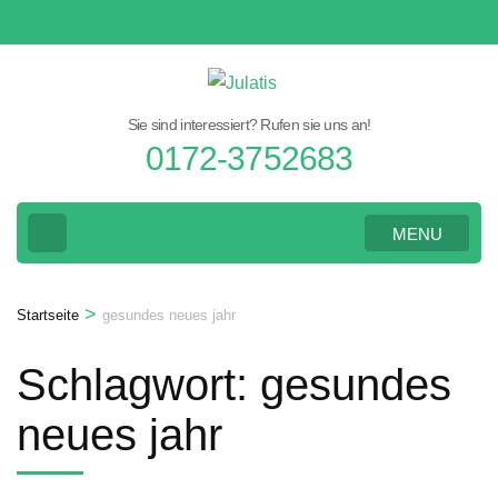
Zum
Inhalt
springen
(Eingabetaste
Sie sind interessiert? Rufen sie uns an!
drücken)
0172-3752683
MENU
>
Startseite
gesundes neues jahr
Schlagwort:
gesundes
neues jahr